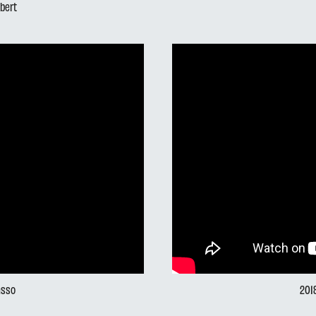
ubert
asso
201