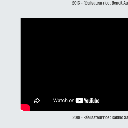
2016
• Réalisateur·rice : Benoit A
2018
• Réalisateur·rice : Sabino S