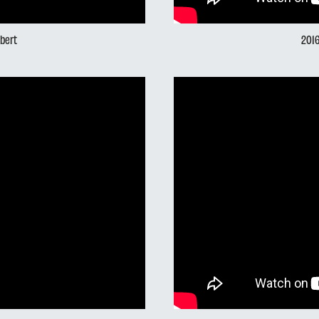
ubert
201