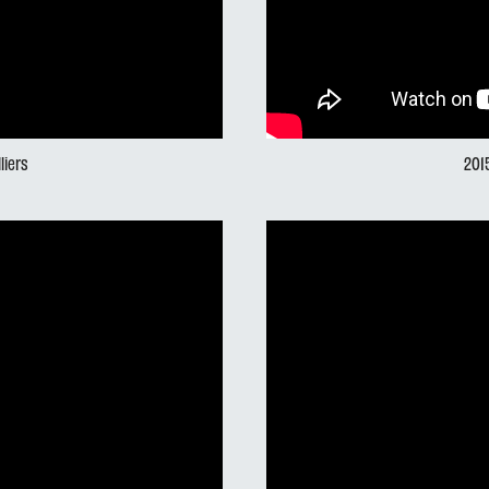
liers
201