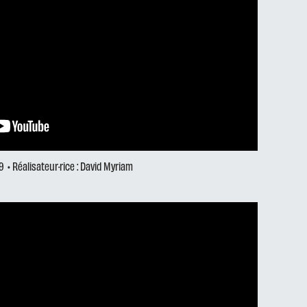
9
• Réalisateur·rice : David Myriam