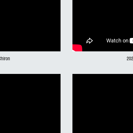
Chiron
202