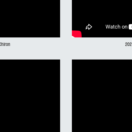
 Chiron
202