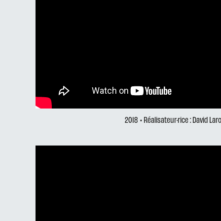
2018
• Réalisateur·rice : David La