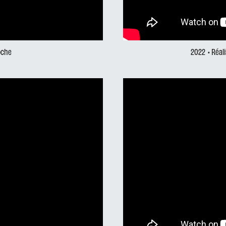
roche
2022
• Réal