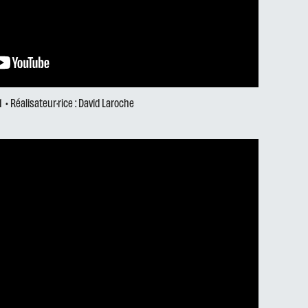
1
• Réalisateur·rice : David Laroche