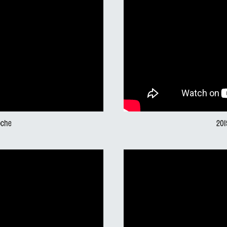
roche
201