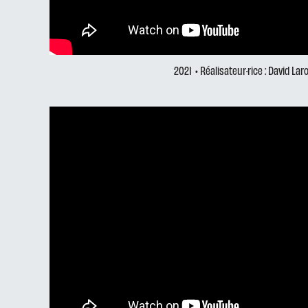
2021
• Réalisateur·rice : David La