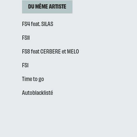
DU MÊME ARTISTE
FS4 feat. SILAS
FS11
FS8 feat CERBERE et MELO
FS1
Time to go
Autoblacklisté