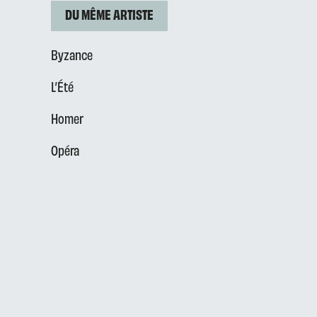
DU MÊME ARTISTE
Byzance
L’Été
Homer
Opéra