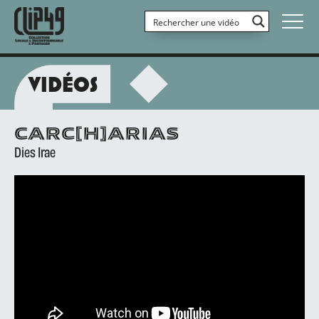
VIDÉOS
CARC[H]ARIAS
Dies Irae