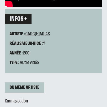
INFOS +
ARTISTE :
CARC[H]ARIAS
RÉALISATEUR·RICE :
?
ANNÉE :
2001
TYPE :
Autre vidéo
DU MÊME ARTISTE
Karmageddon