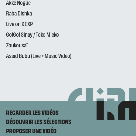
Akkë Nogüe
Raba Dishka
Live on KEXP
Go!Go! Sinay / Toko Mieko
Zoukousaï
Assid Bübu (Live + Music Video)
REGARDER LES VIDÉOS
DÉCOUVRIR LES SÉLECTIONS
PROPOSER UNE VIDÉO