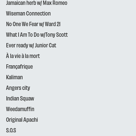
Jamaican herb w/ Max Romeo
Wiseman Connection
No One We Fear w/ Ward 21
What I Am To Do w/Tony Scott
Ever ready w/ Junior Cat
À la vie à la mort
Françafrique
Kaliman
Angers city
Indian Squaw
Weedamuffin
Original Apachi
S.O.S