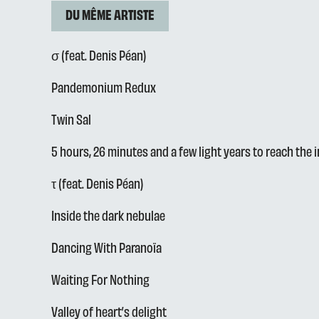
DU MÊME ARTISTE
σ (feat. Denis Péan)
Pandemonium Redux
Twin Sal
5 hours, 26 minutes and a few light years to reach the i
τ (feat. Denis Péan)
Inside the dark nebulae
Dancing With Paranoïa
Waiting For Nothing
Valley of heart’s delight