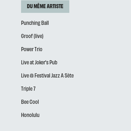
DU MÊME ARTISTE
Punching Ball
Groof (live)
Power Trio
Live at Joker’s Pub
Live @ Festival Jazz A Sète
Triple 7
Bee Cool
Honolulu