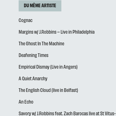
DU MÊME ARTISTE
Cognac
Margins w/ J.Robbins – Live in Philadelphia
The Ghost In The Machine
Deafening Times
Empirical Dismay (Live in Angers)
A Quiet Anarchy
The English Cloud (live in Belfast)
An Echo
Savory w/ J.Robbins feat. Zach Barocas live at St Vitus