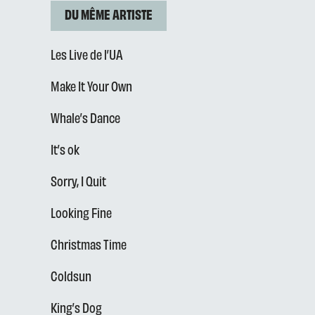
DU MÊME ARTISTE
Les Live de l’UA
Make It Your Own
Whale’s Dance
It’s ok
Sorry, I Quit
Looking Fine
Christmas Time
Coldsun
King’s Dog