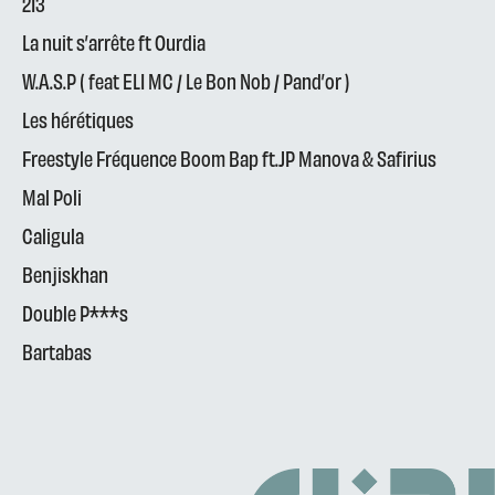
213
La nuit s’arrête ft Ourdia
W.A.S.P ( feat ELI MC / Le Bon Nob / Pand’or )
Les hérétiques
Freestyle Fréquence Boom Bap ft.JP Manova & Safirius
Mal Poli
Caligula
Benjiskhan
Double P***s
Bartabas