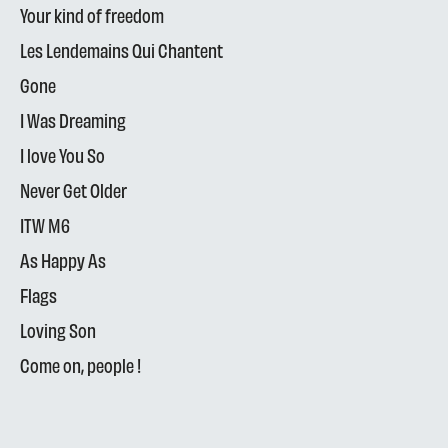
Your kind of freedom
Les Lendemains Qui Chantent
Gone
I Was Dreaming
I love You So
Never Get Older
ITW M6
As Happy As
Flags
Loving Son
Come on, people !