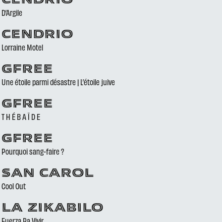
CENDRIO
D’Argile
CENDRIO
Lorraine Motel
GFREE
Une étoile parmi désastre | L’étoile juive
GFREE
T H É B A Ï D E
GFREE
Pourquoi sang-faire ?
SAN CAROL
Cool Out
LA ZIKABILO
Fuerza Pa Vivir