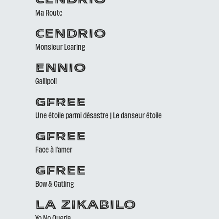
CENDRIO
Ma Route
CENDRIO
Monsieur Learing
ENNIO
Gallipoli
GFREE
Une étoile parmi désastre | Le danseur étoile
GFREE
Face à l’amer
GFREE
Bow & Gatling
LA ZIKABILO
Yo No Queria