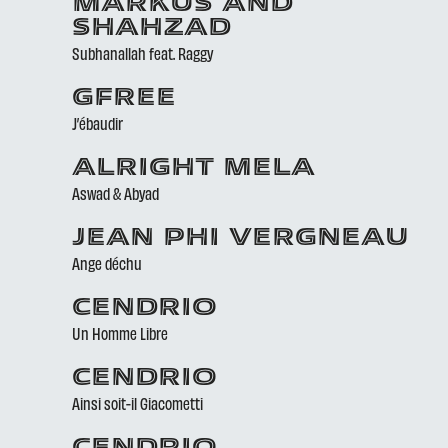
MARKUS AND
SHAHZAD
Subhanallah feat. Raggy
GFREE
J’ébaudir
ALRIGHT MELA
Aswad & Abyad
JEAN PHI VERGNEAU
Ange déchu
CENDRIO
Un Homme Libre
CENDRIO
Ainsi soit-il Giacometti