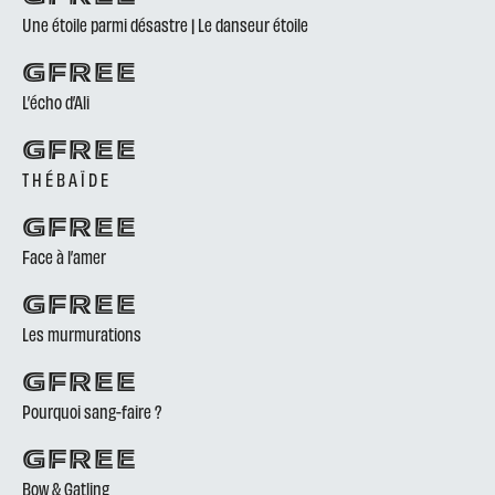
Une étoile parmi désastre | Le danseur étoile
GFREE
L’écho d’Ali
GFREE
T H É B A Ï D E
GFREE
Face à l’amer
GFREE
Les murmurations
GFREE
Pourquoi sang-faire ?
GFREE
Bow & Gatling