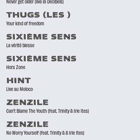
Never get older (live @ Decibels)
THUGS (LES )
Your kind of freedom
SIXIÈME SENS
La vérité blesse
SIXIÈME SENS
Hors Zone
HINT
Live au Moloco
ZENZILE
Can’t Blame The Youth (feat. Trinity & Irie Ites)
ZENZILE
No Worry Yourself (feat. Trinity & & Irie Ites)