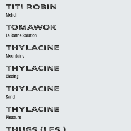
TITI ROBIN
Mehdi
TOMAWOK
La Bonne Solution
THYLACINE
Mountains
THYLACINE
Closing
THYLACINE
Sand
THYLACINE
Pleasure
THUGS (LES )