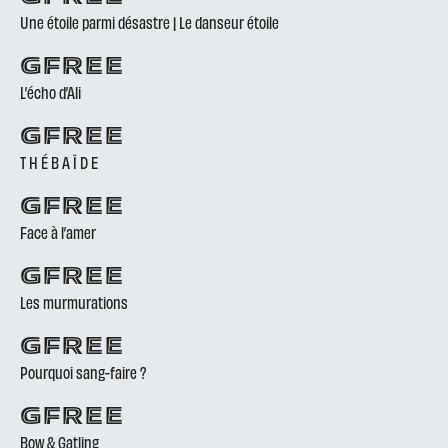
Une étoile parmi désastre | Le danseur étoile
GFREE
L’écho d’Ali
GFREE
T H É B A Ï D E
GFREE
Face à l’amer
GFREE
Les murmurations
GFREE
Pourquoi sang-faire ?
GFREE
Bow & Gatling