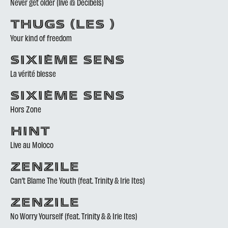
Never get older (live @ Decibels)
THUGS (LES )
Your kind of freedom
SIXIÈME SENS
La vérité blesse
SIXIÈME SENS
Hors Zone
HINT
Live au Moloco
ZENZILE
Can’t Blame The Youth (feat. Trinity & Irie Ites)
ZENZILE
No Worry Yourself (feat. Trinity & & Irie Ites)